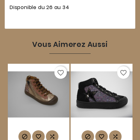
Disponible du 26 au 34
Vous Aimerez Aussi
favorite_border
favorite_border





