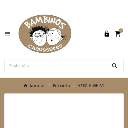

0




Accueil
Enfants
HESS HIGH VL