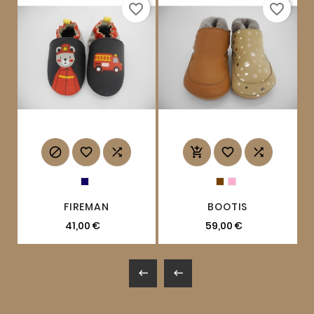
favorite_border
favorite_border






FIREMAN
BOOTIS
41,00 €
59,00 €

