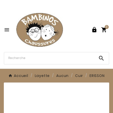

0




Accueil
Layette
Aucun
Cuir
ERISSON