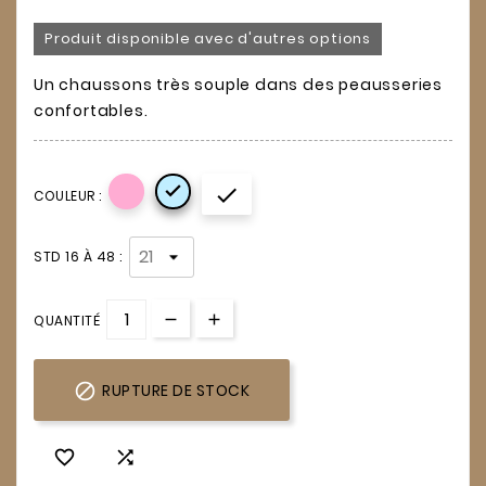
Produit disponible avec d'autres options
Un chaussons très souple dans des peausseries
confortables.


COULEUR :
STD 16 À 48 :
QUANTITÉ

RUPTURE DE STOCK

