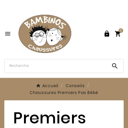

0




Accueil
Conseils
Chaussures Premiers Pas Bébé
Premiers