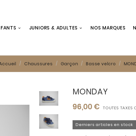
NFANTS
JUNIORS & ADULTES
NOS MARQUES
N
Accueil
Chaussures
Garçon
Basse velcro
MON
MONDAY
96,00 €
TOUTES TAXES 
Derniers articles en stock