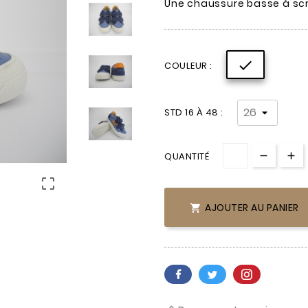
Une chaussure basse à scra

COULEUR :
STD 16 À 48 :
QUANTITÉ

AJOUTER AU PANIER
