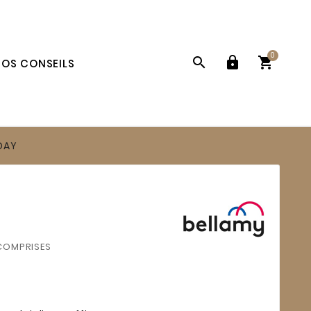
0



OS CONSEILS
DAY
COMPRISES