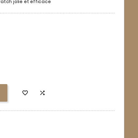
tch jolie et efficace

