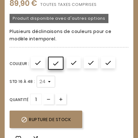
89,90 €
TOUTES TAXES COMPRISES
Produit disponible avec d'autres options
Plusieurs déclinaisons de couleurs pour ce
modèle intemporel.





COULEUR :
STD 16 À 48 :
QUANTITÉ

RUPTURE DE STOCK