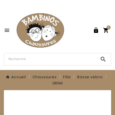

0




Accueil
Chaussures
Fille
Basse velcro
GRIMI