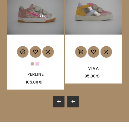






VIVA
PERLINE
95,00 €
105,00 €

