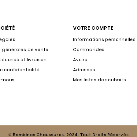
CIÉTÉ
VOTRE COMPTE
légales
Informations personnelles
s générales de vente
Commandes
écurisé et livraison
Avoirs
de confidentialité
Adresses
z-nous
Mes listes de souhaits
© Bambinos Chaussures. 2024. Tout Droits Réservés