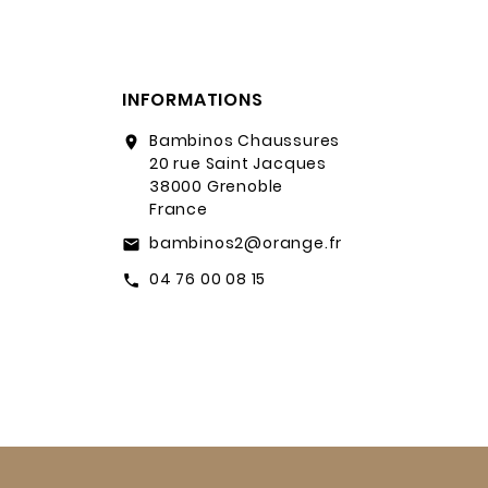
INFORMATIONS
Bambinos Chaussures
location_on
20 rue Saint Jacques
38000 Grenoble
France
bambinos2@orange.fr
email
04 76 00 08 15
call