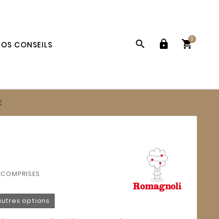
0



OS CONSEILS
E
 COMPRISES
autres options