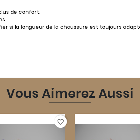
lus de confort.
hs.
fier si la longueur de la chaussure est toujours adapt
Vous Aimerez Aussi
favorite_border