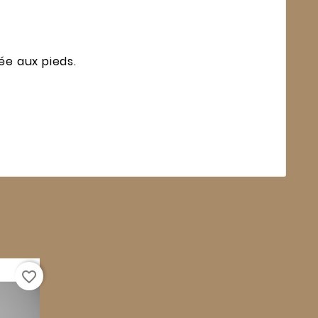
ée aux pieds.
favorite_border