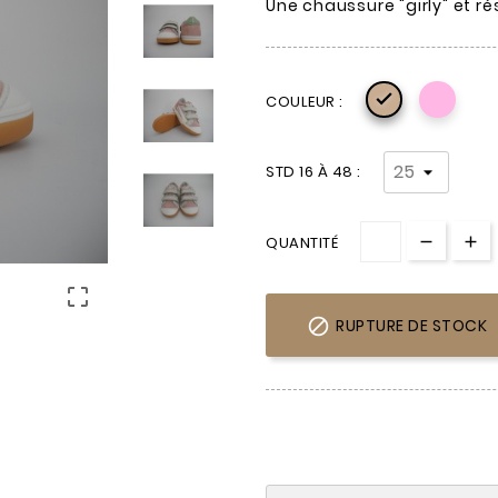
Une chaussure "girly" et ré

COULEUR :
STD 16 À 48 :
QUANTITÉ


RUPTURE DE STOCK