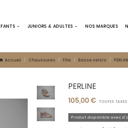
NFANTS
JUNIORS & ADULTES
NOS MARQUES
N
Accueil
Chaussures
Fille
Basse velcro
PERLIN
PERLINE
105,00 €
TOUTES TAXES
Produit disponible avec d'