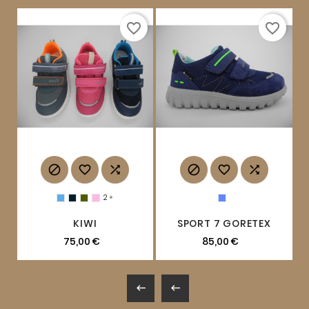
favorite_border
favorite_border






2

KIWI
SPORT 7 GORETEX
75,00 €
85,00 €

