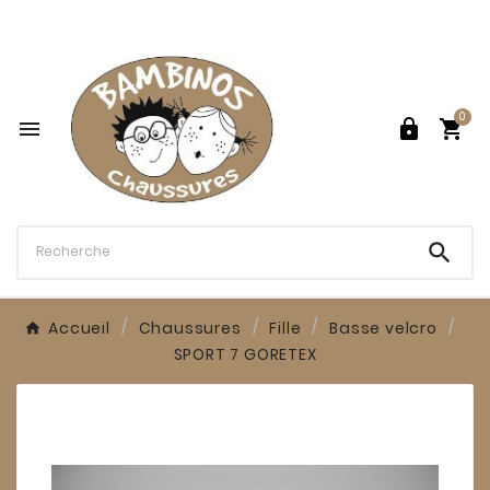

0




Accueil
Chaussures
Fille
Basse velcro
SPORT 7 GORETEX