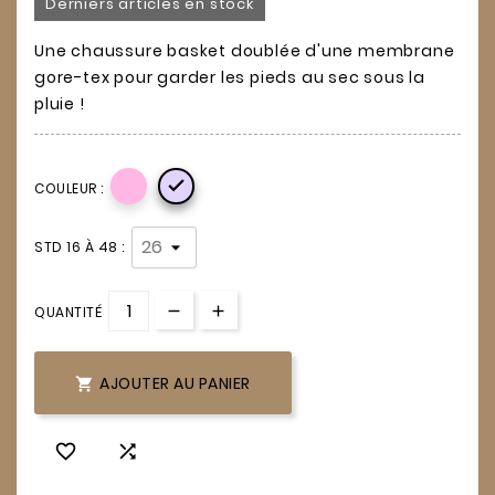
Derniers articles en stock
Une chaussure basket doublée d'une membrane
gore-tex pour garder les pieds au sec sous la
pluie !

COULEUR :
STD 16 À 48 :
QUANTITÉ
AJOUTER AU PANIER


