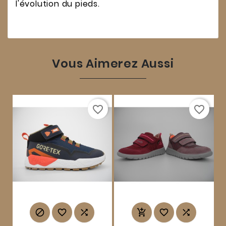
l'évolution du pieds.
Vous Aimerez Aussi
favorite_border
favorite_border





