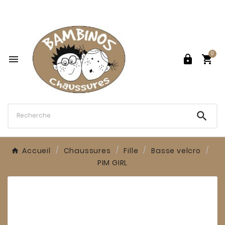

0




Accueil
Chaussures
Fille
Basse velcro
PIM GIRL