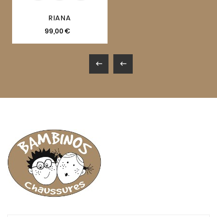
RIANA
99,00 €

