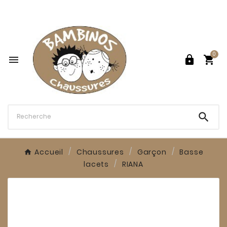

0




Accueil
Chaussures
Garçon
Basse
lacets
RIANA