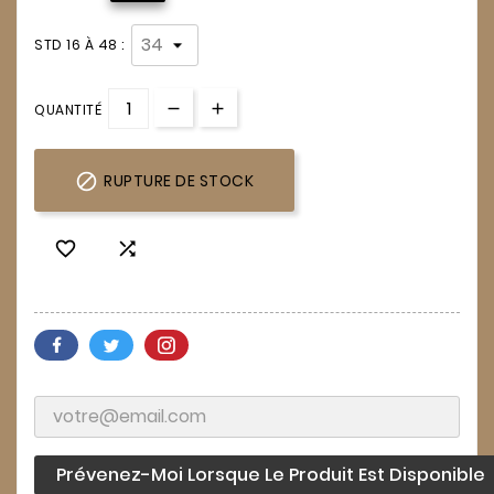
STD 16 À 48 :
QUANTITÉ

RUPTURE DE STOCK


Prévenez-Moi Lorsque Le Produit Est Disponible