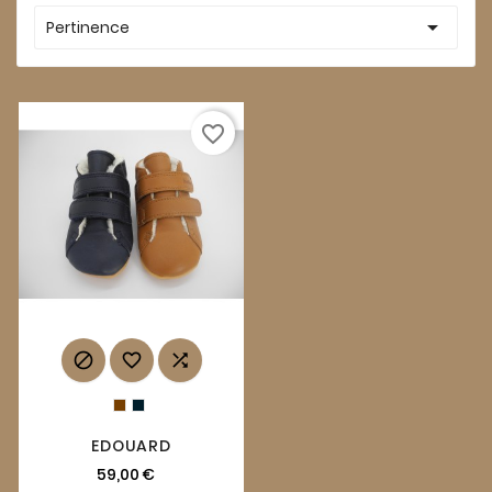

Pertinence
favorite_border



EDOUARD
59,00 €