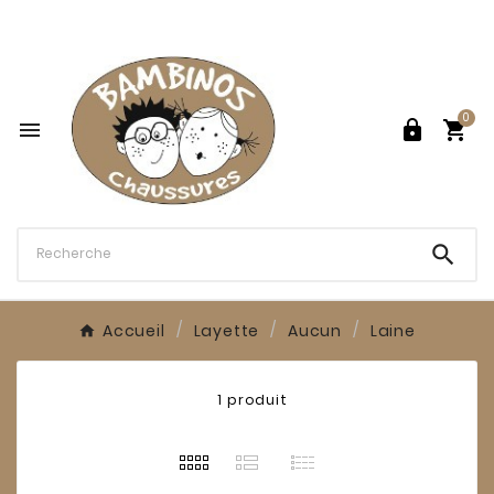

0




Accueil
Layette
Aucun
Laine
1 produit