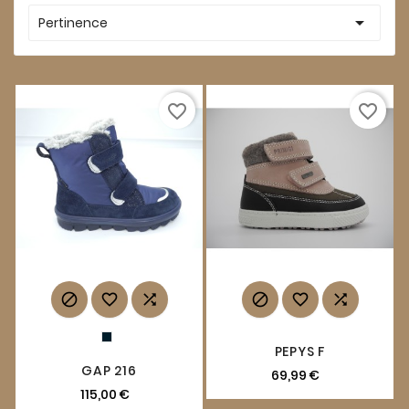

Pertinence
favorite_border
favorite_border






PEPYS F
GAP 216
69,99 €
115,00 €