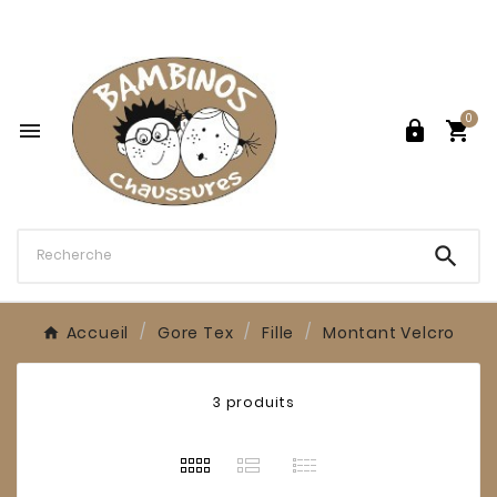

0




Accueil
Gore Tex
Fille
Montant Velcro
3 produits