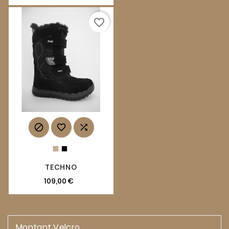
favorite_border



TECHNO
109,00 €
Montant Velcro